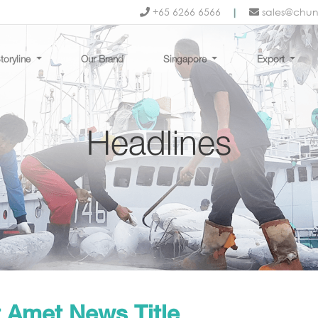
+65 6266 6566
|
sales@chu
toryline
Our Brand
Singapore
Export
Headlines
t Amet News Title