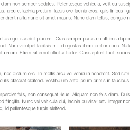
iam non semper sodales. Pellentesque vehicula, velit eu suscip
bus, arcu et lacinia pretium, lacus orci lacinia eros, quis finibu
a hendrerit nulla nunc sit amet mauris. Nunc diam tellus, congue 
etus eget suscipit placerat. Cras semper purus eu ultrices dapib
nd. Nam volutpat facilisis mi, id egestas libero pretium nec. Null
t ornare. Etiam sit amet efficitur tortor. Class aptent taciti soci
en, nec dictum orci. In mollis arcu vel vehicula hendrerit. Sed r
aculis placerat eleifend. Vestibulum ante ipsum primis in faucibus 
erdiet felis, non consequat risus. Aliquam non felis diam. Duis e
fringilla. Nunc vel vehicula dui, lacinia pulvinar est. Integer non 
 id pellentesque turpis eleifend.