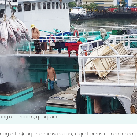
ing elit. Dolores, quisquam.
cing elit. Quisque id massa varius, aliquet purus at, commodo i