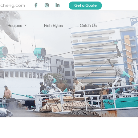
ncheng.com
Get a Quote
Recipes
Fish Bytes
Catch Us