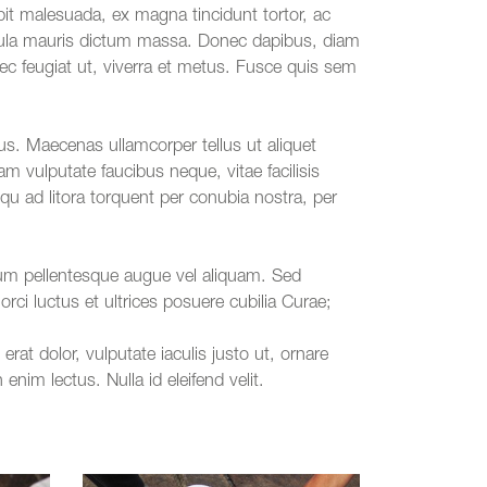
it malesuada, ex magna tincidunt tortor, ac
s ligula mauris dictum massa. Donec dapibus, diam
nec feugiat ut, viverra et metus. Fusce quis sem
us. Maecenas ullamcorper tellus ut aliquet
am vulputate faucibus neque, vitae facilisis
osqu ad litora torquent per conubia nostra, per
utrum pellentesque augue vel aliquam. Sed
orci luctus et ultrices posuere cubilia Curae;
rat dolor, vulputate iaculis justo ut, ornare
enim lectus. Nulla id eleifend velit.